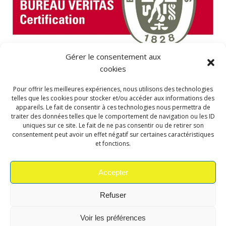
Gérer le consentement aux
NOUS CONTACTER :
cookies
Pour offrir les meilleures expériences, nous utilisons des technologies
03 44 47 70 18
telles que les cookies pour stocker et/ou accéder aux informations des
appareils. Le fait de consentir à ces technologies nous permettra de
contact@georef95.fr
traiter des données telles que le comportement de navigation ou les ID
uniques sur ce site. Le fait de ne pas consentir ou de retirer son
consentement peut avoir un effet négatif sur certaines caractéristiques
7 rue Jean Baptiste Néron / 60540 Bornel
et fonctions.
Retrouvez nous sur les réseaux :
Accepter
Refuser
Voir les préférences
® 2023 GEOREF95 - Tous droits réservés - Création du site réalisé par
Site