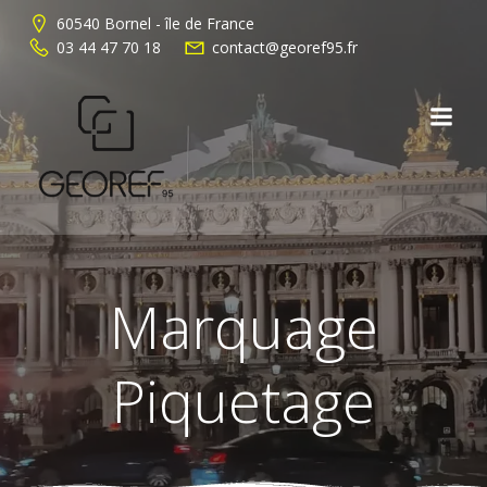
Aller
60540 Bornel - île de France
au
03 44 47 70 18
contact@georef95.fr
contenu
Marquage
Piquetage