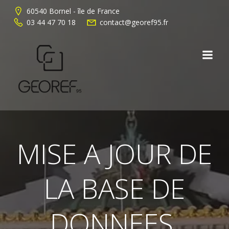
Aller
60540 Bornel - île de France
au
03 44 47 70 18
contact@georef95.fr
contenu
MISE A JOUR DE
LA BASE DE
DONNEES,