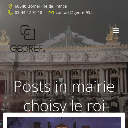
Aller
60540 Bornel - île de France
au
03 44 47 70 18
contact@georef95.fr
contenu
Posts in mairie
choisy le roi