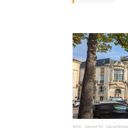
BDD
Géoref 95
Géoréferen