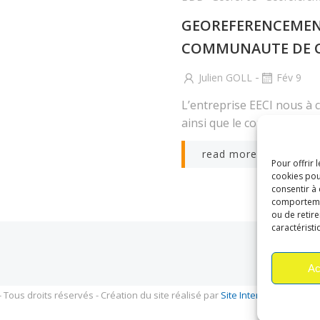
GEOREFERENCEMENT
COMMUNAUTE DE 
-
Julien GOLL
Fév 9
L’entreprise EECI nous à 
ainsi que le contrôle élec
read more
Pour offrir 
cookies pou
consentir à
comportement
ou de retire
caractéristi
Ac
Tous droits réservés - Création du site réalisé par
Site Internet Pour Tous