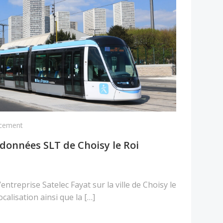
cement
 données SLT de Choisy le Roi
entreprise Satelec Fayat sur la ville de Choisy le
localisation ainsi que la […]