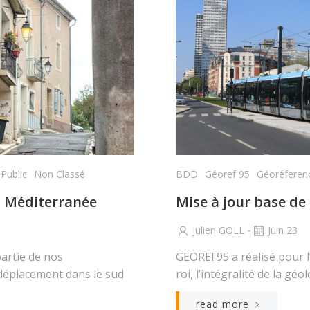
Public
Non Classé
BDD
Géoref 95
Géoréferen
lt Méditerranée
Mise à jour base de
-
Julien GOLL
Juin 23
rtie de nos
GEOREF95 a réalisé pour l’
déplacement dans le sud
roi, l’intégralité de la géo
read more