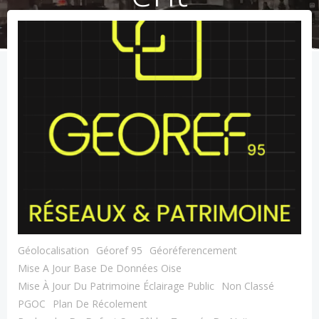
Géolocalisation
Géoref 95
Géoréferencement
Mise A Jour Base De Données Oise
Mise À Jour Du Patrimoine Éclairage Public
Non Classé
PGOC
Plan De Récolement