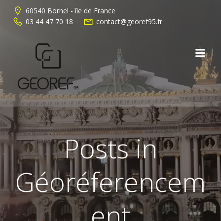
Aller
60540 Bornel - île de France
au
03 44 47 70 18
contact@georef95.fr
contenu
Posts in
Géoréferencem
ent