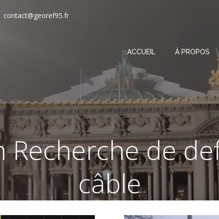
contact@georef95.fr
ACCUEIL
À PROPOS
n Recherche de de
câble