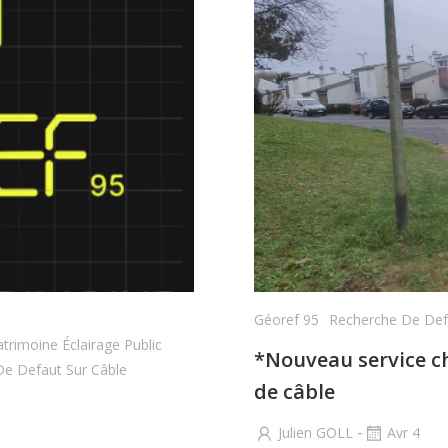
Géoref 95
Recherche De Def
trimoine Éclairage Public
*Nouveau service c
e Defaut Sur Câble
de câble
-
Julien GOLL
Avr 4