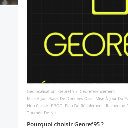
Géolocalisation
Géoref 95
Géoréferencement
Mise A Jour Base De Données Oise
Mise À Jour Du Pa
Non Classé
PGOC
Plan De Récolement
Recherche D
Tournée De Nuit
Pourquoi choisir Georef95 ?